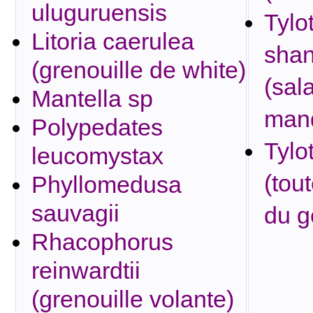
uluguruensis
Tylot
Litoria caerulea
shan
(grenouille de white)
(sal
Mantella sp
mand
Polypedates
Tylot
leucomystax
(tou
Phyllomedusa
sauvagii
du g
Rhacophorus
reinwardtii
(grenouille volante)