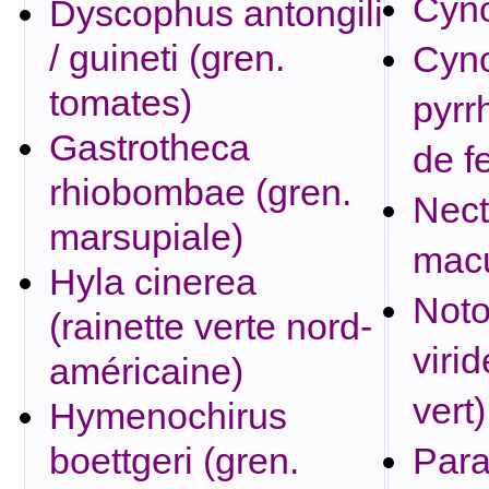
Cyno
Dyscophus antongili
/ guineti (gren.
Cyn
tomates)
pyrr
Gastrotheca
de f
rhiobombae (gren.
Nect
marsupiale)
mac
Hyla cinerea
Noto
(rainette verte nord-
virid
américaine)
vert)
Hymenochirus
boettgeri (gren.
Para