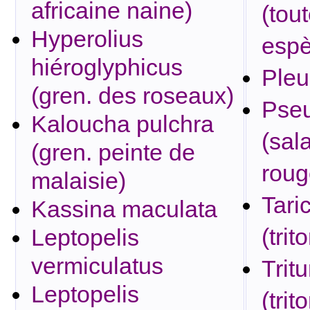
africaine naine)
(tou
Hyperolius
espè
hiéroglyphicus
Pleu
(gren. des roseaux)
Pseu
Kaloucha pulchra
(sal
(gren. peinte de
roug
malaisie)
Tari
Kassina maculata
(trit
Leptopelis
vermiculatus
Tritu
Leptopelis
(tri