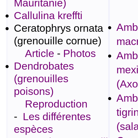
Mauritanie)
Callulina kreffti
Amb
Ceratophrys ornata
(grenouille cornue)
mac
Article
-
Photos
Amb
Dendrobates
mex
(grenouilles
(Axol
poisons)
Amb
Reproduction
tigr
-
Les différentes
(sal
espèces