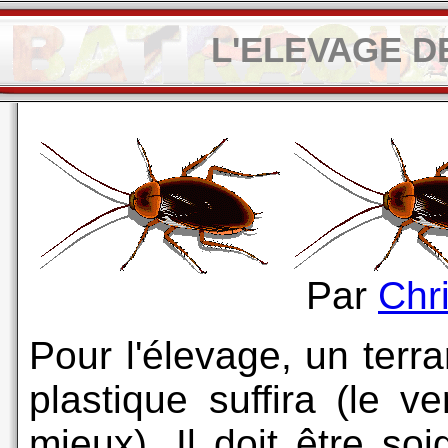
L'ELEVAGE D
Par
Chr
Pour l'élevage, un terr
plastique suffira (le v
mieux). Il doit être so